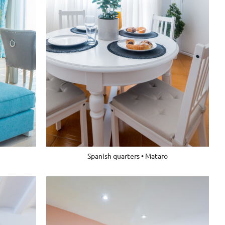
Spanish quarters • Mataro
e