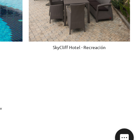
SkyCliff Hotel - Recreación
v
s