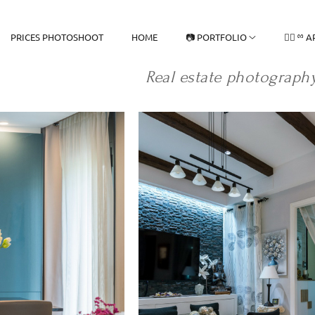
PRICES PHOTOSHOOT
HOME
📷 PORTFOLIO
♡⃟ ྉ A
Real estate photography