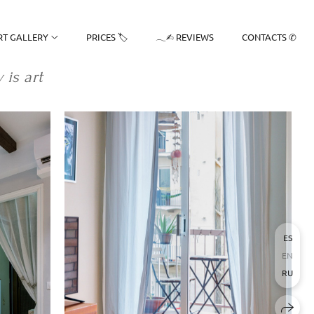
RT GALLERY
PRICES 🏷
𓂃✍︎ REVIEWS
CONTACTS ✆
 is art
ES
EN
RU